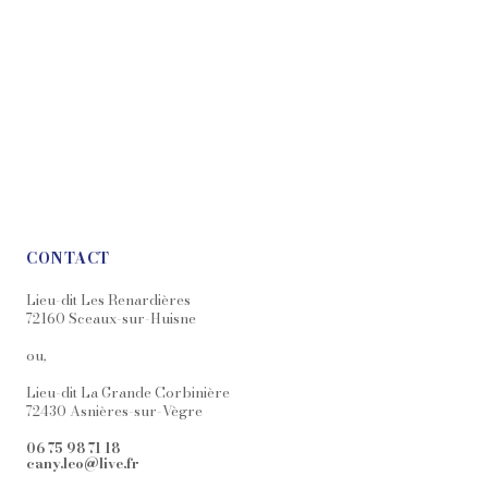
CONTACT
Lieu-dit Les Renardières
72160 Sceaux-sur-Huisne
ou,
Lieu-dit La Grande Corbinière
72430 Asnières-sur-Vègre
06 75 98 71 18
cany.leo@live.fr